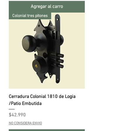
Agregar al carro
Colonial tres pitones
Cerradura Colonial 1810 de Logia
/Patio Embutida
Precio
$42.990
NO CONSIDERA ENVIO