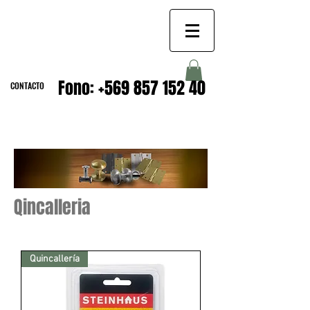
CERRADURAS
Fono:
+569 857 152 40
CONTACTO
Qincalleria
Quincallería