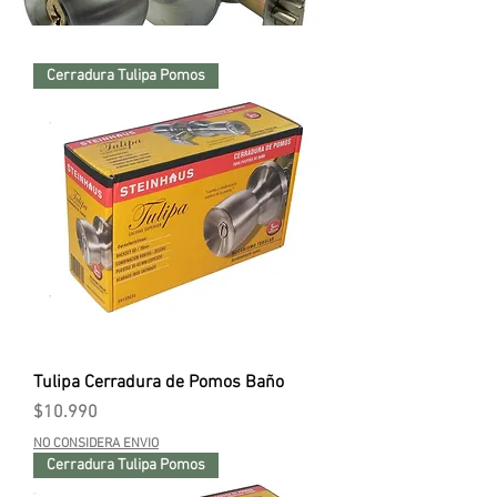
Cerradura Tulipa Pomos
Tulipa Cerradura de Pomos Baño
Precio
$10.990
NO CONSIDERA ENVIO
Cerradura Tulipa Pomos