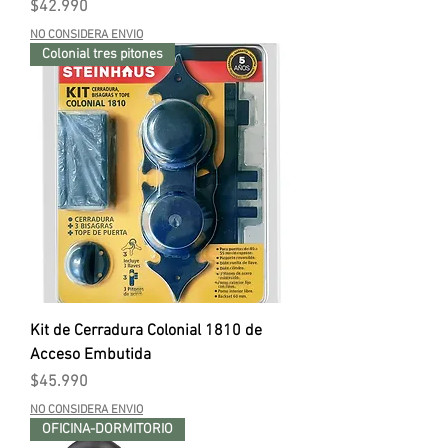
Precio
$42.990
NO CONSIDERA ENVIO
Colonial tres pitones
Kit de Cerradura Colonial 1810 de
Acceso Embutida
Precio
$45.990
NO CONSIDERA ENVIO
OFICINA-DORMITORIO