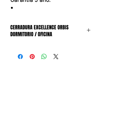
Garantía 5 año.
CERRADURA EXCELLENCE ORBIS
DORMITORIO / OFICINA
CERRADURA ORBIS
EXCELLENCE TUBULAR INOX , CON
MANILLAS PARA PUERTAS DORMITORIO /
OFICINA
CALL CENTER llame al
+569 3659 3954
televentas@simpletech.cl
Productos
relacionados