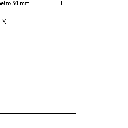
metro 50 mm
atín/Negro mate
CANDADO 60mm