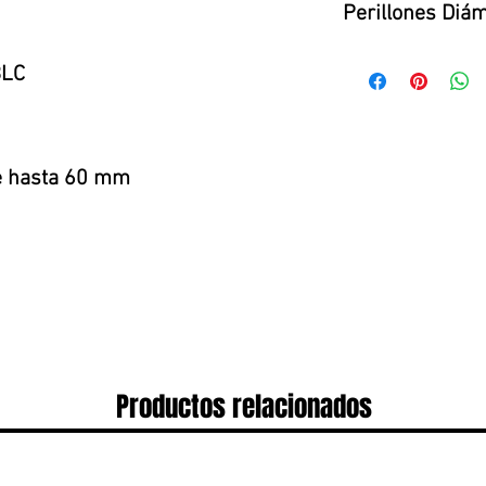
Perillones Diá
Perillón macizo
BLC
Terminaciones
Níquel satín/Bronce s
de hasta 60 mm
Productos relacionados