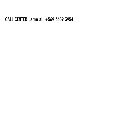
Garantía 1 año.
CALL CENTER llame al
+569 3659 3954
televentas@simpletech.cl
Productos
relacionados
Combo Excellence Orbis
CANDADO 60mm