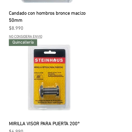
Candado con hombros bronce macizo
50mm
Precio
$8.990
NO CONSIDERA ENVIO
Quincallería
MIRILLA VISOR PARA PUERTA 200°
Precio