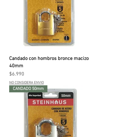
Candado con hombros bronce macizo
40mm
Precio
$6.990
NO CONSIDERA ENVIO
CANDADO 50mm