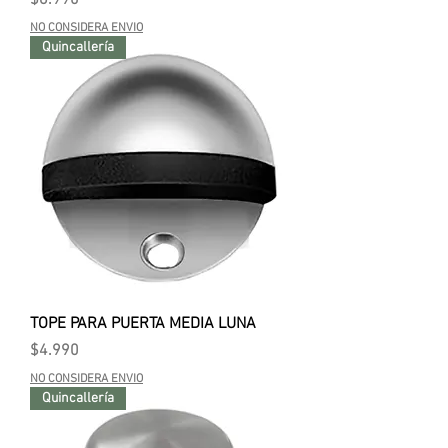
$6.990
NO CONSIDERA ENVIO
Quincallería
TOPE PARA PUERTA MEDIA LUNA
Precio
$4.990
NO CONSIDERA ENVIO
Quincallería